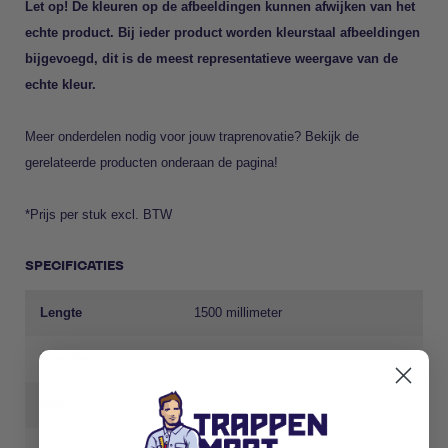
Let op! De kleuren op de afbeeldingen kunnen afwijken van het
echte product. Bij ieder product worden kleurstaal afbeeldingen
bijgevoegd, dit is de meest representatieve weergave van de
echte kleur.
Meer onderdelen nodig voor jouw traprenovatie? Bekijk de
gerelateerde producten onderaan de pagina!
*Prijs per stuk excl. BTW
SPECIFICATIES
Lengte
1500 millimeter
Breedte
205 millimeter
Dikte
9 millimeter