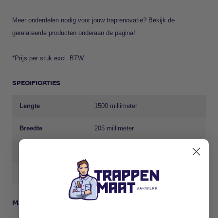
Meer onderdelen nodig voor jouw traprenovatie? Bekijk de
gerelateerde producten onderaan de pagina!
*Prijs per stuk excl. BTW
SPECIFICATIES
Lengte
1500 millimeter
Breedte
205 millimeter
Dikte
9 millimeter
Materiaal
HPL (High Pressure Laminate)
MATERIAAL