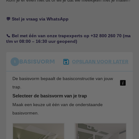
Kom je er even niet uit of wil je dat we meekijken met je maten?
💬 Stel je vraag via WhatsApp
📞 Bel met één van onze trapexperts op +32 800 260 70 (ma
t/m vr 08:00 – 16:30 uur geopend)
BASISVORM
OPSLAAN VOOR LATER
1
De basisvorm bepaalt de basisconstructie van jouw
trap.
Selecteer de basisvorm van je trap
Maak een keuze uit één van de onderstaande
basisvormen.