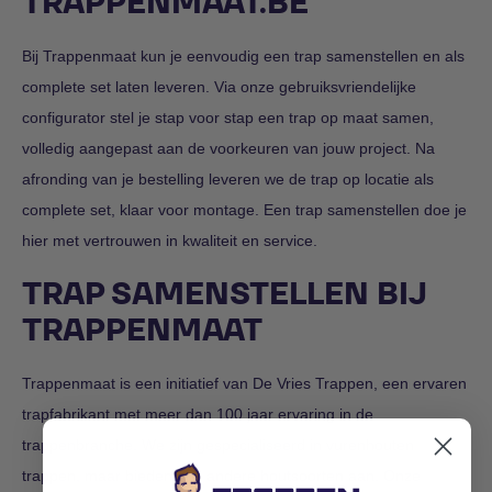
TRAPPENMAAT.BE
Bij Trappenmaat kun je eenvoudig een trap samenstellen en als
complete set laten leveren. Via onze gebruiksvriendelijke
configurator stel je stap voor stap een trap op maat samen,
volledig aangepast aan de voorkeuren van jouw project. Na
afronding van je bestelling leveren we de trap op locatie als
complete set, klaar voor montage. Een trap samenstellen doe je
hier met vertrouwen in kwaliteit en service.
TRAP SAMENSTELLEN BIJ
TRAPPENMAAT
Trappenmaat is een initiatief van De Vries Trappen, een ervaren
trapfabrikant met meer dan 100 jaar ervaring in de
trappenbranche. We zijn gespecialiseerd in vurenhouten
trappen, maar bieden ook andere houtsoorten aan. Onze