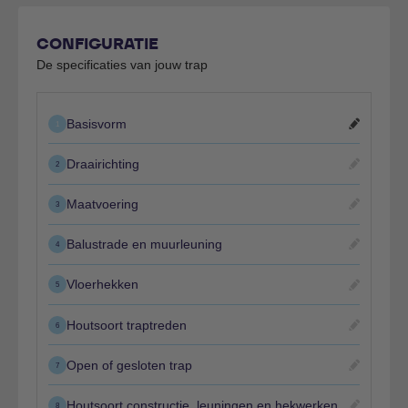
CONFIGURATIE
De specificaties van jouw trap
Basisvorm
1
Draairichting
2
Maatvoering
3
Balustrade en muurleuning
4
Vloerhekken
5
Houtsoort traptreden
6
Open of gesloten trap
7
Houtsoort constructie, leuningen en hekwerken
8