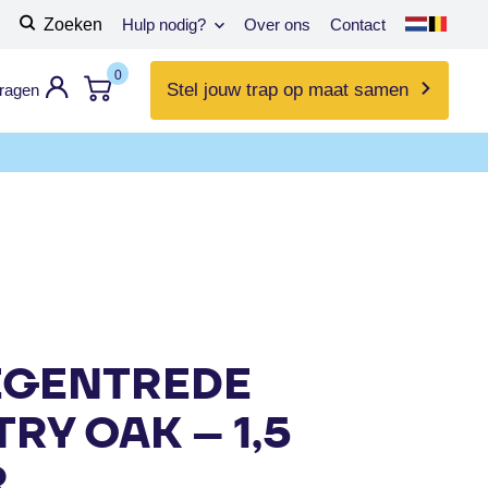
Zoeken
Hulp nodig?
Over ons
Contact
0
Stel jouw trap op maat samen
vragen
EGENTREDE
RY OAK – 1,5
R