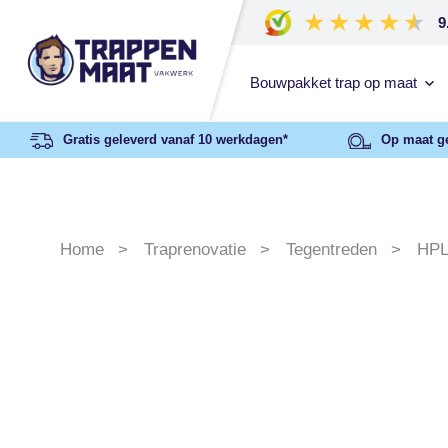
9
Bouwpakket trap op maat
Gratis geleverd vanaf 10 werkdagen*
Op maat g
Home
Traprenovatie
Tegentreden
HPL