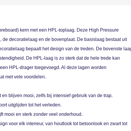
breboard) kern met een HPL-toplaag. Deze High Pressure
g, de decoratielaag en de bovenplaat. De basislaag bestaat uit
coratielaag bepaalt het design van de treden. De bovenste laa
tendigheid. De HPL-laag is zo sterk dat de hele trede kan
t een HPL-drager toegevoegd. Al deze lagen worden
at met vele voordelen.
t en blijven mooi, zelfs bij intensief gebruik van de trap.
ort uitglijden tot het verleden.
ijft mooi en sterk zonder veel onderhoud.
ign voor elk interieur, van houtlook tot betoonlook en zwart tot