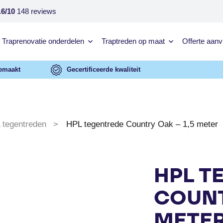
.6/10
148 reviews
Traprenovatie onderdelen
Traptreden op maat
Offerte aan
emaakt
Gecertificeerde kwaliteit
 tegentreden
HPL tegentrede Country Oak – 1,5 meter
HPL T
COUNT
METE