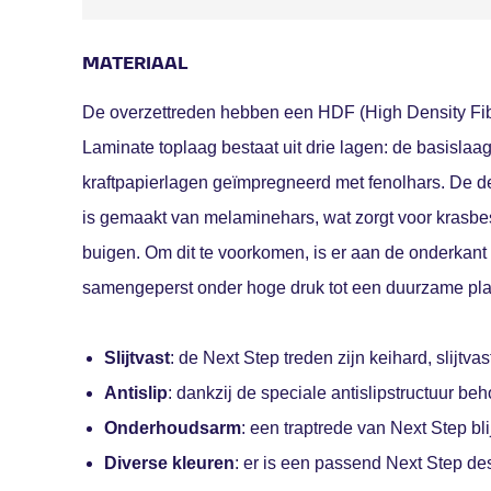
MATERIAAL
De overzettreden hebben een HDF (High Density Fi
Laminate toplaag bestaat uit drie lagen: de basislaa
kraftpapierlagen geïmpregneerd met fenolhars. De de
is gemaakt van melaminehars, wat zorgt voor krasbes
buigen. Om dit te voorkomen, is er aan de onderkan
samengeperst onder hoge druk tot een duurzame pla
Slijtvast
: de Next Step treden zijn keihard, slijtvas
Antislip
: dankzij de speciale antislipstructuur beho
Onderhoudsarm
: een traptrede van Next Step bl
Diverse kleuren
: er is een passend Next Step des