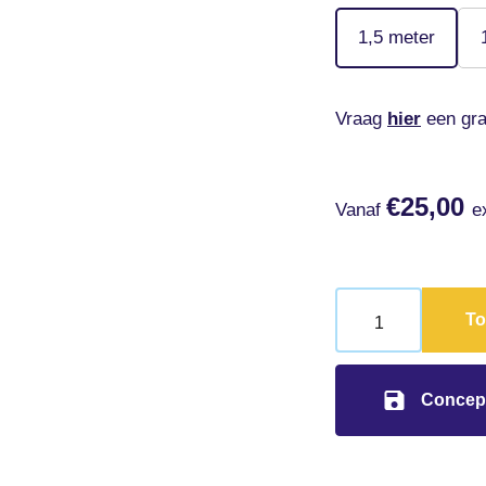
1,5 meter
Vraag
hier
een gra
€
25,00
Vanaf
e
To
Concep