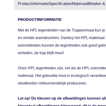
Productinformatie
Specificaties
Materiaal
Betalen &
PRODUCTINFORMATIE
Met de HPL tegentreden van de Trappenmaat kun je e
en minder warmteverlies. Dankzij het HPL materiaal z
overzettreden kunnen de tegentreden ook goed gebru
verleden, de trap blijft mooi!
Onze HPL tegentreden zijn, net als de HPL overzett
materiaal. Het gebruikte hout is ecologisch verantw
stootborden milieuvriendelijk produceren.
Let op! De kleuren op de afbeeldingen kunnen afw
kleurstaal afbeeldingen bijgevoegd, dit is de mee