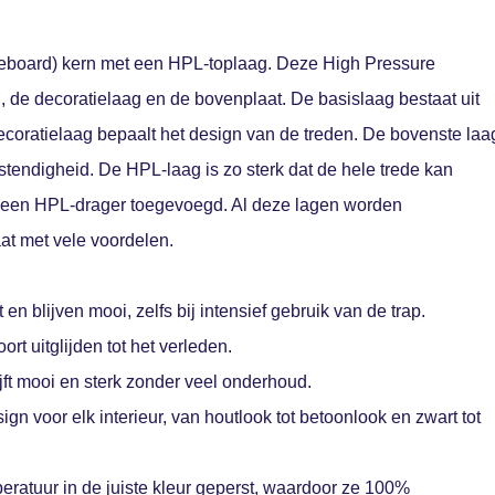
eboard) kern met een HPL-toplaag. Deze High Pressure
g, de decoratielaag en de bovenplaat. De basislaag bestaat uit
coratielaag bepaalt het design van de treden. De bovenste laa
tendigheid. De HPL-laag is zo sterk dat de hele trede kan
t een HPL-drager toegevoegd. Al deze lagen worden
at met vele voordelen.
t en blijven mooi, zelfs bij intensief gebruik van de trap.
ort uitglijden tot het verleden.
ijft mooi en sterk zonder veel onderhoud.
ign voor elk interieur, van houtlook tot betoonlook en zwart tot
eratuur in de juiste kleur geperst, waardoor ze 100%