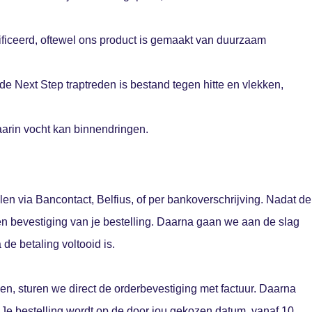
ificeerd, oftewel ons product is gemaakt van duurzaam
 de Next Step traptreden is bestand tegen hitte en vlekken,
waarin vocht kan binnendringen.
len via Bancontact, Belfius, of per bankoverschrijving. Nadat de
een bevestiging van je bestelling. Daarna gaan we aan de slag
de betaling voltooid is.
gen, sturen we direct de orderbevestiging met factuur. Daarna
 Je bestelling wordt op de door jou gekozen datum, vanaf 10