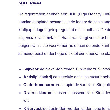
MATERIAAL
De tegentreden hebben een HDF (High Density Fibr
Laminate toplaag bestaat uit drie lagen: de basislaa
kraftpapierlagen geïmpregneerd met fenolhars. De de
is gemaakt van melaminehars, wat zorgt voor krasbes
buigen. Om dit te voorkomen, is er aan de onderkan
samengeperst onder hoge druk tot een duurzame pla
Slijtvast
: de Next Step treden zijn keihard, slijtvas
Antislip
: dankzij de speciale antislipstructuur beho
Onderhoudsarm
: een traptrede van Next Step bl
Diverse kleuren
: er is een passend Next Step des
wit.
Kleurvast
: de traptreden worden onder hoge temp