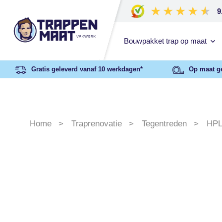
9
Bouwpakket trap op maat
Gratis geleverd vanaf 10 werkdagen*
Op maat g
Home
Traprenovatie
Tegentreden
HPL