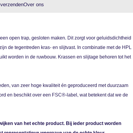
 verzenden
Over ons
en open trap, gesloten maken. Dit zorgt voor geluidsdichtheid
ijn de tegentreden kras- en slijtvast. In combinatie met de HPL
ikt worden in de ruwbouw. Krassen en slijtage behoren tot het
reden, van zeer hoge kwaliteit én geproduceerd met duurzaam
oord en beschikt over een FSC®-label, wat betekent dat we de
ijken van het echte product. Bij ieder product worden
st representatieve weergave van de echte kleur.