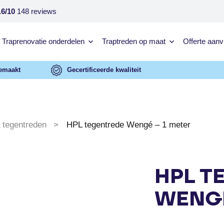
.6/10
148 reviews
Traprenovatie onderdelen
Traptreden op maat
Offerte aan
emaakt
Gecertificeerde kwaliteit
 tegentreden
HPL tegentrede Wengé – 1 meter
HPL T
WENGÉ