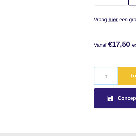
Vraag
hier
een gra
€
17,50
Vanaf
e
To
Concep