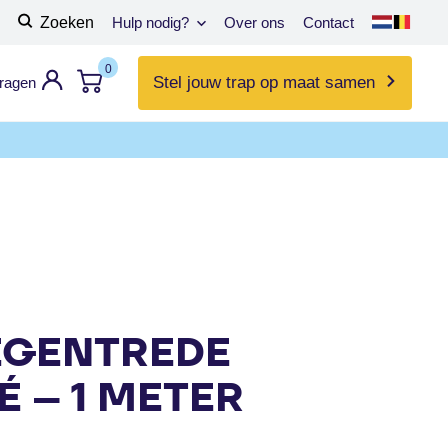
Zoeken
Hulp nodig?
Over ons
Contact
0
Stel jouw trap op maat samen
vragen
EGENTREDE
 – 1 METER