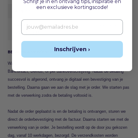
Schrijf je in en ontvang tips, inspiratie én
een exclusieve kortingscode!
Categorie
Meubelhout
Email
Bevestiging
Nee, dit zal zelf voorgeboord
voorgeboord?
moeten worden
Inschrijven ›
BETALEN & VERZENDEN
Wanneer je jouw bestelling wilt afronden, kun je betalen via
Bancontact, Belfius, of per bankoverschrijving. Nadat de betaling
succesvol is afgerond, ontvang je digitaal een bevestiging van je
bestelling. Daarna gaan we aan de slag met je order. We starten pas
met de verwerking zodra de betaling voltooid is.
Nadat de order geplaatst is en de betaling is ontvangen, sturen we
direct de orderbevestiging met de factuur. Daarna starten we met de
verwerking van je order. Je bestelling wordt op de door jou gekozen
dag, vanaf 10 werkdagen, bezorgd. De verzendkosten worden