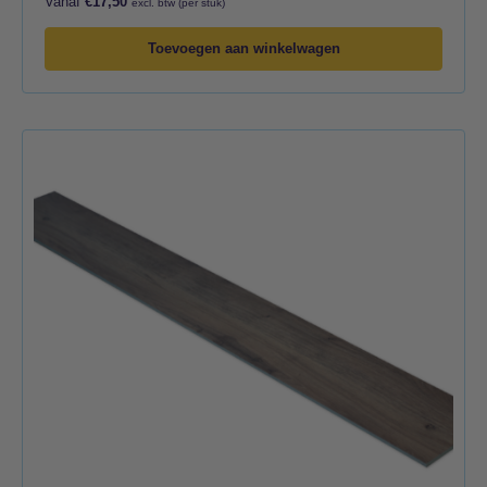
Vanaf
€
17,50
excl. btw (per stuk)
Toevoegen aan winkelwagen