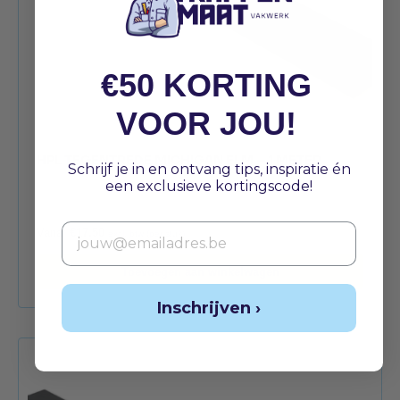
€50 KORTING
VOOR JOU!
HPL TEGENTREDE MICHIGAN ELM – 1 METER
Schrijf je in en ontvang tips, inspiratie én
een exclusieve kortingscode!
Email
Vanaf
€
17,50
excl. btw (per stuk)
Toevoegen aan winkelwagen
Inschrijven ›