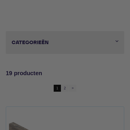
CATEGORIEËN
Gesorteerd
19 producten
op
populariteit
1
2
>