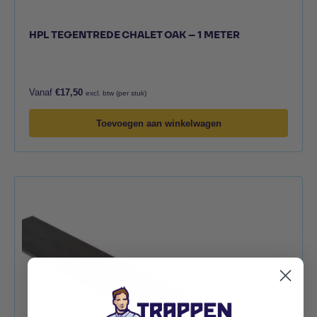
HPL TEGENTREDE CHALET OAK – 1 METER
Vanaf
€
17,50
excl. btw (per stuk)
Toevoegen aan winkelwagen