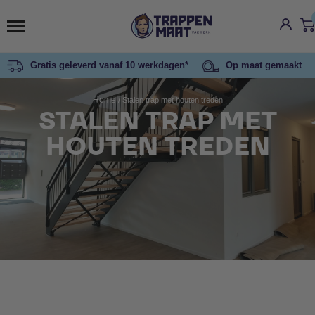
Gratis geleverd vanaf 10 werkdagen*
Op maat gemaakt
Home
/
Stalen trap met houten treden
STALEN TRAP MET
HOUTEN TREDEN