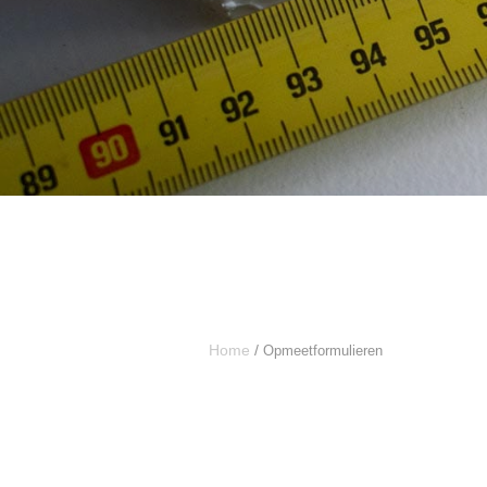
Home
/
Opmeetformulieren