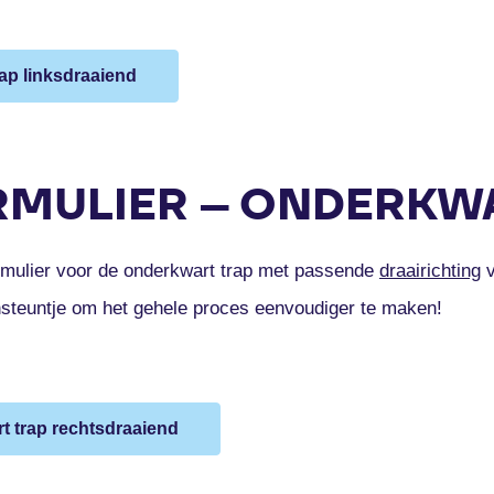
rap linksdraaiend
MULIER – ONDERKW
mulier voor de onderkwart trap met passende
draairichting
v
nsteuntje om het gehele proces eenvoudiger te maken!
t trap rechtsdraaiend