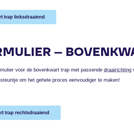
t trap linksdraaiend
MULIER – BOVENKWA
rmulier voor de bovenkwart trap met passende
draairichting
v
nsteuntje om het gehele proces eenvoudiger te maken!
t trap rechtsdraaiend