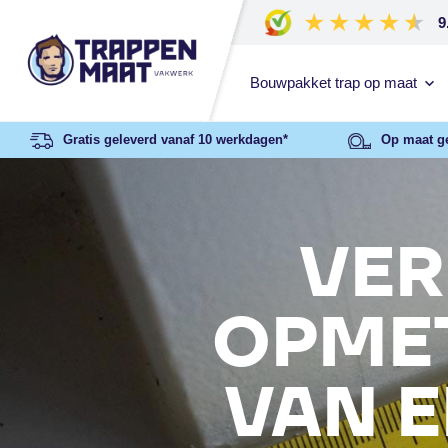
9
Bouwpakket trap op maat
Gratis geleverd vanaf 10 werkdagen*
Op maat g
VER
OPMET
VAN E