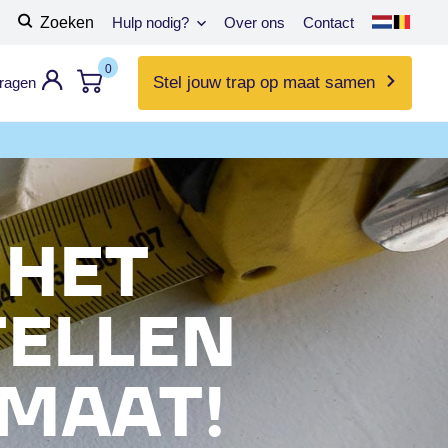
Zoeken
Hulp nodig?
Over ons
Contact
0
Stel jouw trap op maat samen
vragen
 HET
TELLEN
 MAAT!