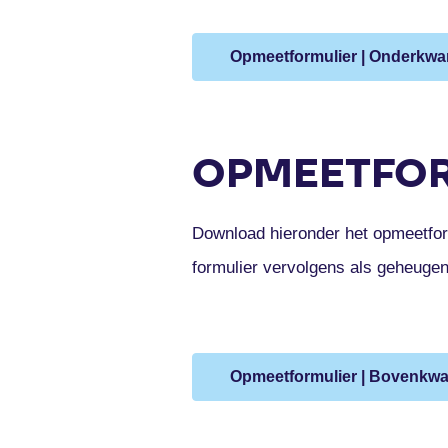
Opmeetformulier | Onderkwar
OPMEETFOR
Download hieronder het opmeetfo
formulier vervolgens als geheuge
Opmeetformulier | Bovenkwar