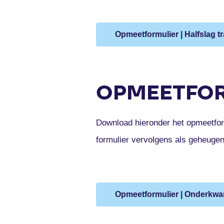
Opmeetformulier | Halfslag t
OPMEETFOR
Download hieronder het opmeetfor
formulier vervolgens als geheuge
Opmeetformulier | Onderkwar