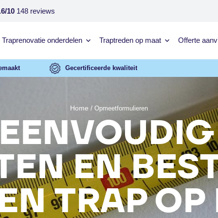
.6/10
148 reviews
Traprenovatie onderdelen
Traptreden op maat
Offerte aan
emaakt
Gecertificeerde kwaliteit
Home
/
Opmeetformulieren
EENVOUDIG
EN EN BES
EN TRAP OP