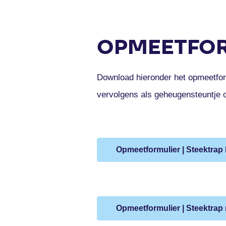
OPMEETFOR
Download hieronder het opmeetfo
vervolgens als geheugensteuntje 
Opmeetformulier | Steektrap 
Opmeetformulier | Steektrap