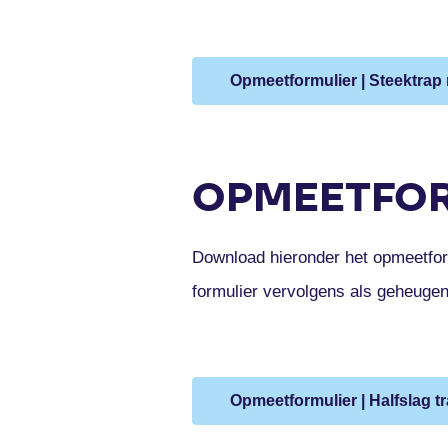
Opmeetformulier | Steektrap
OPMEETFOR
Download hieronder het opmeetfor
formulier vervolgens als geheuge
Opmeetformulier | Halfslag t