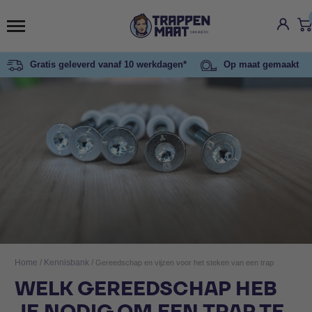
Gratis geleverd vanaf 10 werkdagen*
Op maat gemaakt
Home
/
Kennisbank
/
Gereedschap en vijzen voor het steken van een trap
WELK GEREEDSCHAP HEB
JE NODIG OM EEN TRAP TE