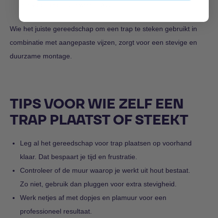
hiervoor gebruik je weer TX20.
Wie het juiste gereedschap om een trap te steken gebruikt in
combinatie met aangepaste vijzen, zorgt voor een stevige en
duurzame montage.
TIPS VOOR WIE ZELF EEN
TRAP PLAATST OF STEEKT
Leg al het gereedschap voor trap plaatsen op voorhand
klaar. Dat bespaart je tijd en frustratie.
Controleer of de muur waarop je werkt uit hout bestaat.
Zo niet, gebruik dan pluggen voor extra stevigheid.
Werk netjes af met dopjes en plamuur voor een
professioneel resultaat.