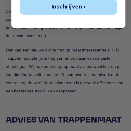
Inschrijven ›
Soms volstaat het om een bestaande trap te renoveren. Maar
soms is de bestaande trap technisch of visueel niet meer de
beste basis. In dat geval is een open trap dichtmaken niet altijd
de slimste investering.
Dan kan een nieuwe dichte trap op maat interessanter zijn. Bij
Trappenmaat stel je je trap samen op basis van de juiste
afmetingen. Wij maken de trap op maat als bouwpakket, en jij
kan die daarna zelf plaatsen. Zo combineer je maatwerk met
controle op de werf. Voor vakmensen is dat vaak efficiënter dan
een bestaande trap blijven aanpassen.
ADVIES VAN TRAPPENMAAT