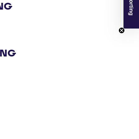
€50 Korting
NG
ING