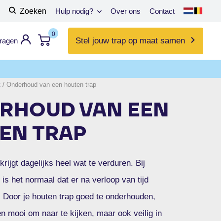
Zoeken
Hulp nodig?
Over ons
Contact
0
Stel jouw trap op maat samen
vragen
k
/
Onderhoud van een houten trap
RHOUD VAN EEN
EN TRAP
rijgt dagelijks heel wat te verduren. Bij
 is het normaal dat er na verloop van tijd
t. Door je houten trap goed te onderhouden,
lleen mooi om naar te kijken, maar ook veilig in