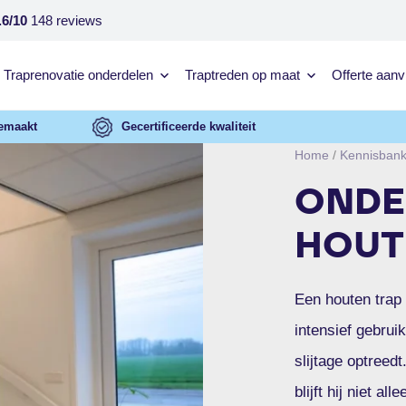
.6/10
148 reviews
Traprenovatie onderdelen
Traptreden op maat
Offerte aan
emaakt
Gecertificeerde kwaliteit
Home
/
Kennisban
ONDE
HOUT
Een houten trap k
intensief gebruik
slijtage optreed
blijft hij niet a