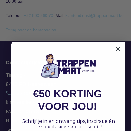
16:30 uur.
Telefoon:
+32 800 260 70
Mail:
klantendienst@trappenmaat.be
Terug naar de homepagina
Contactgegevens
Tinweg 4
8445 PD Heerenveen
€50 KORTING
+32 800 260 70
klantendienst@trappenmaat.be
VOOR JOU!
KvK: 01037737
BTW: NL002542493B01
Schrijf je in en ontvang tips, inspiratie én
een exclusieve kortingscode!