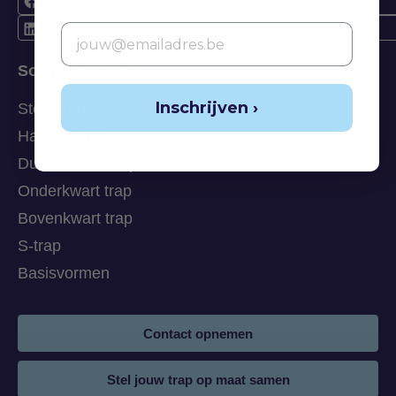
Email
Soorten trappen
Inschrijven ›
Steektrap
Halfslag trap
Dubbelkwart trap
Onderkwart trap
Bovenkwart trap
S-trap
Basisvormen
Contact opnemen
Stel jouw trap op maat samen