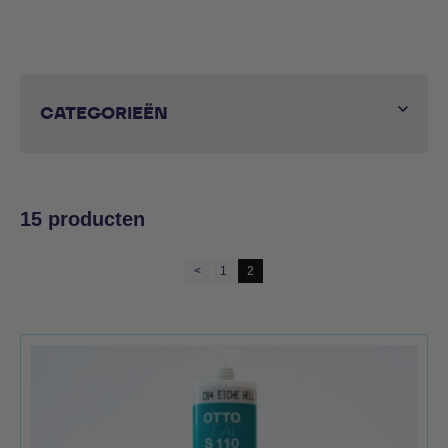
CATEGORIEËN
Gesorteerd
15 producten
op
populariteit
<
1
2