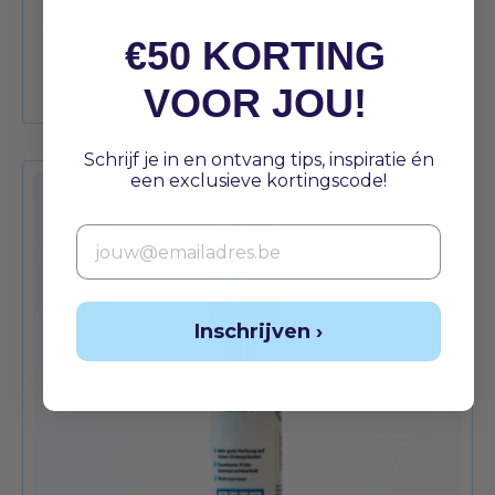
Vanaf
€
10,79
excl. btw (per stuk)
€50 KORTING
Toevoegen aan winkelwagen
VOOR JOU!
Schrijf je in en ontvang tips, inspiratie én
een exclusieve kortingscode!
Email
Inschrijven ›