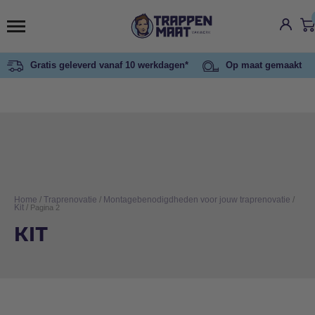
Gratis geleverd vanaf 10 werkdagen*
Op maat gemaakt
Home
/
Traprenovatie
/
Montagebenodigdheden voor jouw traprenovatie
/
Kit
/
Pagina 2
KIT