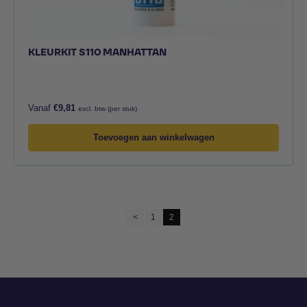
KLEURKIT S110 MANHATTAN
Vanaf
€
9,81
excl. btw (per stuk)
Toevoegen aan winkelwagen
<
1
2